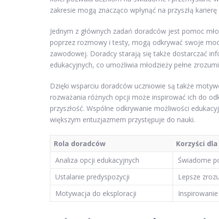
zakresie mogą znacząco wpłynąć na przyszłą karier
Jednym z głównych zadań doradców jest pomoc młod
poprzez rozmowy i testy, mogą odkrywać swoje mocne 
zawodowej. Doradcy starają się także dostarczać inf
edukacyjnych, co umożliwia młodzieży pełne zrozumie
Dzięki wsparciu doradców uczniowie są także moty
rozważania różnych opcji może inspirować ich do od
przyszłość. Wspólne odkrywanie możliwości edukacyj
większym entuzjazmem przystępuje do nauki.
Rola doradców
Korzyści dl
Analiza opcji edukacyjnych
Świadome po
Ustalanie predyspozycji
Lepsze zrozu
Motywacja do eksploracji
Inspirowanie