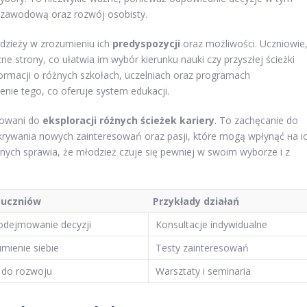
ę zawodową oraz rozwój osobisty.
zieży w zrozumieniu ich
predyspozycji
oraz możliwości. Uczniowie
strony, co ułatwia im wybór kierunku nauki czy przyszłej ścieżki
ormacji o różnych szkołach, uczelniach oraz programach
nie tego, co oferuje system edukacji.
wowani do
eksploracji różnych ścieżek kariery
. To zachęcanie do
krywania nowych zainteresowań oraz pasji, które mogą wpłynąć на i
nych sprawia, że młodzież czuje się pewniej w swoim wyborze i z
a uczniów
Przykłady działań
dejmowanie decyzji
Konsultacje indywidualne
mienie siebie
Testy zainteresowań
 do rozwoju
Warsztaty i seminaria