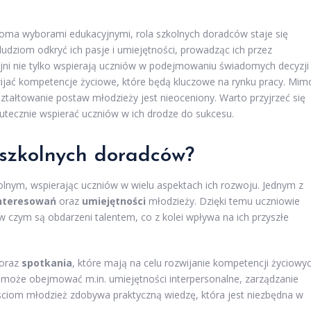
eloma wyborami edukacyjnymi, rola szkolnych doradców staje się
udziom odkryć ich pasje i umiejętności, prowadząc ich przez
jni nie tylko wspierają uczniów w podejmowaniu świadomych decyzji
wijać kompetencje życiowe, które będą kluczowe na rynku pracy. Mim
kształtowanie postaw młodzieży jest nieoceniony. Warto przyjrzeć się
skutecznie wspierać uczniów w ich drodze do sukcesu.
 szkolnych doradców?
olnym, wspierając uczniów w wielu aspektach ich rozwoju. Jednym z
interesowań
oraz
umiejętności
młodzieży. Dzięki temu uczniowie
w czym są obdarzeni talentem, co z kolei wpływa na ich przyszłe
oraz
spotkania
, które mają na celu rozwijanie kompetencji życiowy
może obejmować m.in. umiejętności interpersonalne, zarządzanie
ościom młodzież zdobywa praktyczną wiedzę, która jest niezbędna w