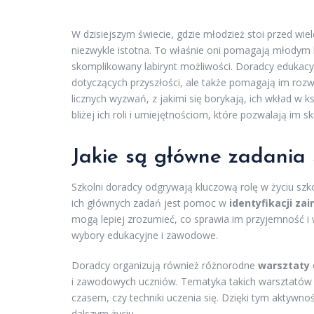
W dzisiejszym świecie, gdzie młodzież stoi przed wi
niezwykle istotna. To właśnie oni pomagają młodym l
skomplikowany labirynt możliwości. Doradcy edukacy
dotyczących przyszłości, ale także pomagają im roz
licznych wyzwań, z jakimi się borykają, ich wkład w 
bliżej ich roli i umiejętnościom, które pozwalają im 
Jakie są główne zadania
Szkolni doradcy odgrywają kluczową rolę w życiu szk
ich głównych zadań jest pomoc w
identyfikacji za
mogą lepiej zrozumieć, co sprawia im przyjemność i 
wybory edukacyjne i zawodowe.
Doradcy organizują również różnorodne
warsztaty
i zawodowych uczniów. Tematyka takich warsztatów 
czasem, czy techniki uczenia się. Dzięki tym aktywn
dalszym życiu.