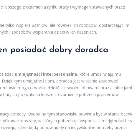
o lepszego zrozumienia rynku pracy i wymagań stawianych przez
e tylko wspiera uczniów, ale również ich rodziców, dostarczając im
ych i sposobów wspierania dzieci w ich dążeniach.
ien posiadać dobry doradca
osiadać
umiejętności interpersonalne
, które umożliwiają mu
. Dzięki tym umiejętnościom, doradca jest w stanie zbudować
uczniowie mogą otwarcie dzielić się swoimi obawami oraz aspiracjami
łuchać, co pozwala na lepsze zrozumienie potrzeb i problemów
racy doradcy. Osoba na tym stanowisku powinna być w stanie oceni
entyfikować obszary, w których potrzebuje wsparcia. Umiejętności te 
ozwoju, które będą odpowiadały na indywidualne potrzeby ucznia.