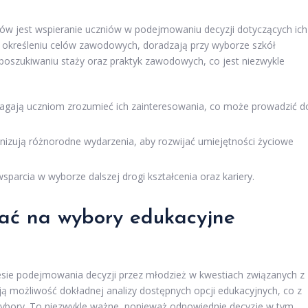
ów jest wspieranie uczniów w podejmowaniu decyzji dotyczących ich
 w określeniu celów zawodowych, doradzają przy wyborze szkół
 poszukiwaniu staży oraz praktyk zawodowych, co jest niezwykle
ają uczniom zrozumieć ich zainteresowania, co może prowadzić d
nizują różnorodne wydarzenia, aby rozwijać umiejętności życiowe
sparcia w wyborze dalszej drogi kształcenia oraz kariery.
ać na wybory edukacyjne
esie podejmowania decyzji przez młodzież w kwestiach związanych z
ą możliwość dokładnej analizy dostępnych opcji edukacyjnych, co z
ybory. To niezwykle ważne, ponieważ odpowiednie decyzje w tym