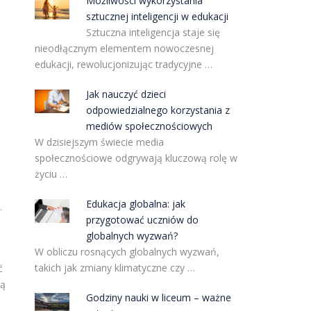
Możliwości wykorzystania
sztucznej inteligencji w edukacji
Sztuczna inteligencja staje się
nieodłącznym elementem nowoczesnej
edukacji, rewolucjonizując tradycyjne …
Jak nauczyć dzieci
odpowiedzialnego korzystania z
mediów społecznościowych
W dzisiejszym świecie media
społecznościowe odgrywają kluczową rolę w
życiu …
Edukacja globalna: jak
.
przygotować uczniów do
globalnych wyzwań?
W obliczu rosnących globalnych wyzwań,
takich jak zmiany klimatyczne czy …
ć
są
Godziny nauki w liceum – ważne