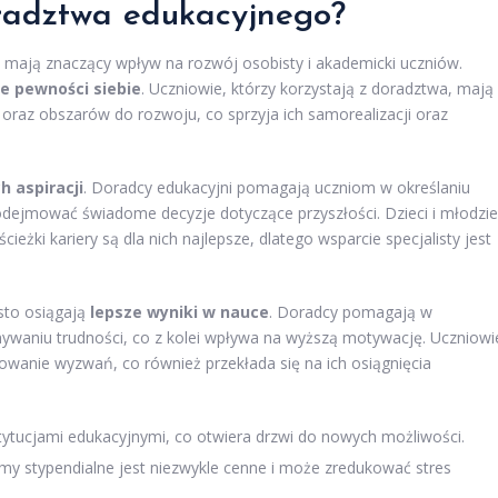
oradztwa edukacyjnego?
e mają znaczący wpływ na rozwój osobisty i akademicki uczniów.
e pewności siebie
. Uczniowie, którzy korzystają z doradztwa, mają
raz obszarów do rozwoju, co sprzyja ich samorealizacji oraz
h aspiracji
. Doradcy edukacyjni pomagają uczniom w określaniu
dejmować świadome decyzje dotyczące przyszłości. Dzieci i młodzi
cieżki kariery są dla nich najlepsze, dlatego wsparcie specjalisty jest
ęsto osiągają
lepsze wyniki w nauce
. Doradcy pomagają w
nywaniu trudności, co z kolei wpływa na wyższą motywację. Uczniowi
owanie wyzwań, co również przekłada się na ich osiągnięcia
tytucjami edukacyjnymi, co otwiera drzwi do nowych możliwości.
ramy stypendialne jest niezwykle cenne i może zredukować stres