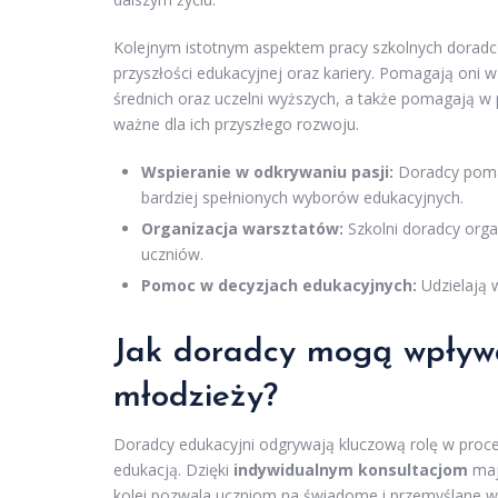
Kolejnym istotnym aspektem pracy szkolnych doradc
przyszłości edukacyjnej oraz kariery. Pomagają oni
średnich oraz uczelni wyższych, a także pomagają w
ważne dla ich przyszłego rozwoju.
Wspieranie w odkrywaniu pasji:
Doradcy pomag
bardziej spełnionych wyborów edukacyjnych.
Organizacja warsztatów:
Szkolni doradcy orga
uczniów.
Pomoc w decyzjach edukacyjnych:
Udzielają w
Jak doradcy mogą wpływ
młodzieży?
Doradcy edukacyjni odgrywają kluczową rolę w proc
edukacją. Dzięki
indywidualnym konsultacjom
maj
kolei pozwala uczniom na świadome i przemyślane w