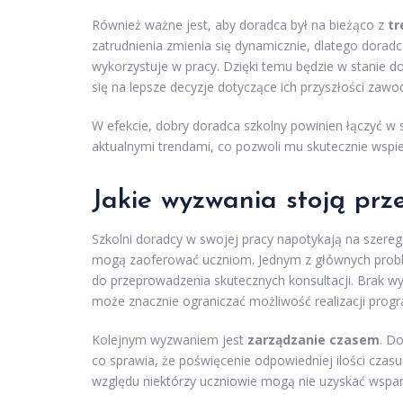
Również ważne jest, aby doradca był na bieżąco z
tr
zatrudnienia zmienia się dynamicznie, dlatego doradc
wykorzystuje w pracy. Dzięki temu będzie w stanie dos
się na lepsze decyzje dotyczące ich przyszłości zawod
W efekcie, dobry doradca szkolny powinien łączyć w s
aktualnymi trendami, co pozwoli mu skutecznie wspi
Jakie wyzwania stoją prz
Szkolni doradcy w swojej pracy napotykają na szereg
mogą zaoferować uczniom. Jednym z głównych pro
do przeprowadzenia skutecznych konsultacji. Brak w
może znacznie ograniczać możliwość realizacji pro
Kolejnym wyzwaniem jest
zarządzanie czasem
. D
co sprawia, że poświęcenie odpowiedniej ilości czasu 
względu niektórzy uczniowie mogą nie uzyskać wspar