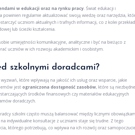
endami w edukacji oraz na rynku pracy
. Świat edukacji i
a powinien regularnie aktualizować swoją wiedzę oraz narzędzia, któ
tarczyć uczniom aktualnych i trafnych informacji, co z kolei przekła
owej lub ścieżki kształcenia.
obie umiejętności komunikacyjne, analityczne i być na bieżąco z
erać uczniów w ich rozwoju akademickim i osobistym.
ed szkolnymi doradcami?
 wyzwań, które wpływają na jakość ich usług oraz wsparcie, jakie
blemów jest
ograniczona dostępność zasobów
, które są niezbędn
ystarczających środków finansowych czy materiałów edukacyjnych
gramów doradczych.
oradcy szkolni często muszą balansować między licznymi obowiązkam
na indywidualne konsultacje z uczniami staje się trudne. Z tego
cia, którego potrzebują, co wpływa na ich rozwój oraz samopoczucie