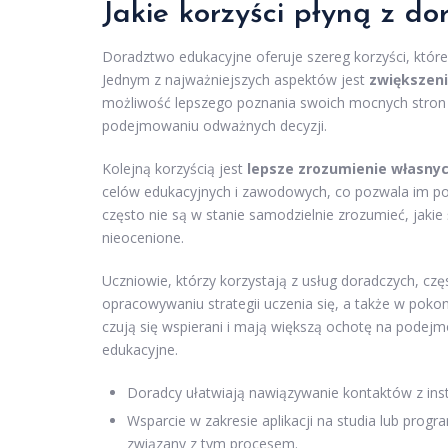
Jakie korzyści płyną z d
Doradztwo edukacyjne oferuje szereg korzyści, któr
Jednym z najważniejszych aspektów jest
zwiększeni
możliwość lepszego poznania swoich mocnych stron o
podejmowaniu odważnych decyzji.
Kolejną korzyścią jest
lepsze zrozumienie własnyc
celów edukacyjnych i zawodowych, co pozwala im po
często nie są w stanie samodzielnie zrozumieć, jakie ś
nieocenione.
Uczniowie, którzy korzystają z usług doradczych, cz
opracowywaniu strategii uczenia się, a także w poko
czują się wspierani i mają większą ochotę na podejm
edukacyjne.
Doradcy ułatwiają nawiązywanie kontaktów z ins
Wsparcie w zakresie aplikacji na studia lub prog
związany z tym procesem.