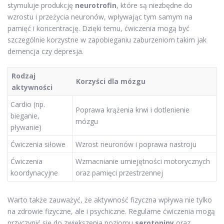
stymuluje produkcję
neurotrofin
, które są niezbędne do
wzrostu i przeżycia neuronów, wpływając tym samym na
pamięć i koncentrację. Dzięki temu, ćwiczenia mogą być
szczególnie korzystne w zapobieganiu zaburzeniom takim jak
demencja czy depresja.
Rodzaj
Korzyści dla mózgu
aktywności
Cardio (np.
Poprawa krążenia krwi i dotlenienie
bieganie,
mózgu
pływanie)
Ćwiczenia siłowe
Wzrost neuronów i poprawa nastroju
Ćwiczenia
Wzmacnianie umiejętności motorycznych
koordynacyjne
oraz pamięci przestrzennej
Warto także zauważyć, że aktywność fizyczna wpływa nie tylko
na zdrowie fizyczne, ale i psychiczne. Regularne ćwiczenia mogą
przyczynić się do zwiększenia poziomu
serotoniny
oraz