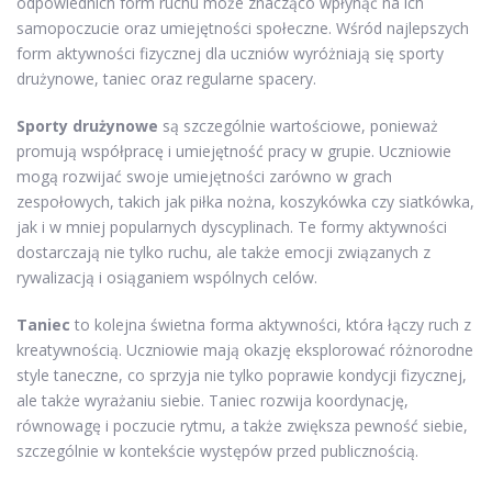
odpowiednich form ruchu może znacząco wpłynąć na ich
samopoczucie oraz umiejętności społeczne. Wśród najlepszych
form aktywności fizycznej dla uczniów wyróżniają się sporty
drużynowe, taniec oraz regularne spacery.
Sporty drużynowe
są szczególnie wartościowe, ponieważ
promują współpracę i umiejętność pracy w grupie. Uczniowie
mogą rozwijać swoje umiejętności zarówno w grach
zespołowych, takich jak piłka nożna, koszykówka czy siatkówka,
jak i w mniej popularnych dyscyplinach. Te formy aktywności
dostarczają nie tylko ruchu, ale także emocji związanych z
rywalizacją i osiąganiem wspólnych celów.
Taniec
to kolejna świetna forma aktywności, która łączy ruch z
kreatywnością. Uczniowie mają okazję eksplorować różnorodne
style taneczne, co sprzyja nie tylko poprawie kondycji fizycznej,
ale także wyrażaniu siebie. Taniec rozwija koordynację,
równowagę i poczucie rytmu, a także zwiększa pewność siebie,
szczególnie w kontekście występów przed publicznością.