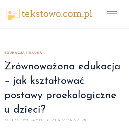
EDUKACJA I NAUKA
Zrównoważona edukacja
– jak kształtować
postawy proekologiczne
u dzieci?
BY
TEKSTOWO.COM.PL
24 WRZEŚNIA 2020