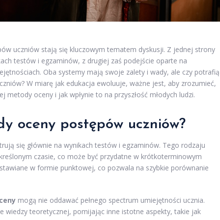
pów uczniów stają się kluczowym tematem dyskusji. Z jednej strony
kach testów i egzaminów, z drugiej zaś podejście oparte na
ejętnościach. Oba systemy mają swoje zalety i wady, ale czy potrafią
czniów? W miarę jak edukacja ewoluuje, ważne jest, aby zrozumieć,
j metody oceny i jak wpłynie to na przyszłość młodych ludzi.
ody oceny postępów uczniów?
ują się głównie na wynikach testów i egzaminów. Tego rodzaju
określonym czasie, co może być przydatne w krótkoterminowym
stawiane w formie punktowej, co pozwala na szybkie porównanie
ceny
mogą nie oddawać pełnego spectrum umiejętności ucznia.
e wiedzy teoretycznej, pomijając inne istotne aspekty, takie jak