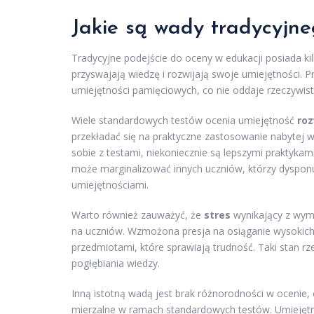
Jakie są wady tradycyjne
Tradycyjne podejście do oceny w edukacji posiada ki
przyswajają wiedzę i rozwijają swoje umiejętności. 
umiejętności pamięciowych, co nie oddaje rzeczywisty
Wiele standardowych testów ocenia umiejętność
ro
przekładać się na praktyczne zastosowanie nabytej wi
sobie z testami, niekoniecznie są lepszymi praktykam
może marginalizować innych uczniów, którzy dyspon
umiejętnościami.
Warto również zauważyć, że
stres
wynikający z wym
na uczniów. Wzmożona presja na osiąganie wysokich 
przedmiotami, które sprawiają trudność. Taki stan 
pogłębiania wiedzy.
Inną istotną wadą jest brak różnorodności w ocenie, 
mierzalne w ramach standardowych testów. Umiejętno