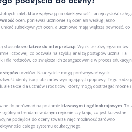
nego podejścia do oceny?
totnych zalet, które wpływają na obiektywność i przejrzystość całeg
ywność
ocen, ponieważ uczniowie są oceniani według jasno
ą unikać subiektywnych ocen, a uczniowie mają większą pewność, co
 są stosunkowo
łatwe do interpretacji
. Wyniki testów, egzaminów
rmie liczbowej, co pozwala na szybką analizę postępów ucznia. Ta
k i dla rodziców, co zwiększa ich zaangażowanie w proces edukacyjn
postępów
uczniów. Nauczyciele mogą porównywać wyniki
ożliwość identyfikacji obszarów wymagających poprawy. Tego rodzaj
eli, ale także dla uczniów i rodziców, którzy mogą dostrzegać mocne i
ywane do porównań na poziomie
klasowym i ogólnokrajowym
. To 
 ogólnymi trendami w danym regionie czy kraju, co jest korzystne
dycyjne podejście do oceny stwarza więc możliwość zarówno
efektywności całego systemu edukacyjnego.