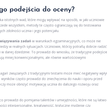
go podejścia do oceny?
lka istotnych wad, które mogą wpływać na sposób, w jaki uczniowie
Przede wszystkim, metody te często ograniczają się do testowania
ch zdolności ucznia i jego potencjału.
związywania zadań
w warunkach egzaminacyjnych, co może nie
edzy w realnych sytuacjach. Uczniowie, którzy potrafią dobrze radzić
i w danej dziedzinie. To prowadzi do wniosku, że tradycyjne podejści
ują mniej konwencjonalnymi, ale równie wartościowymi
agań związanych z tradycyjnymi testami może mieć negatywny wpł
wyników często prowadzi do zniechęcenia do nauki i oporu przed
rzeczy może obniżyć motywację ucznia do dalszego rozwoju oraz
co prowadzi do pomijania talentów i umiejętności, które nie są łatwo
ści interpersonalne, kreatywność, krytyczne myślenie czy